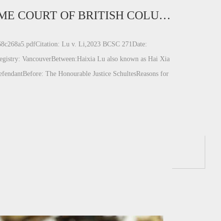
IN THE SUPREME COURT OF BRITISH COLUMBIA
8c268a5.pdfCitation: Lu v. Li,2023 BCSC 271Date:
istry: VancouverBetween:Haixia Lu also known as Hai Xia
fendantBefore: The Honourable Justice SchultesReasons for