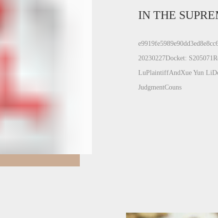
e9919fe5989e90dd3ed8e8cc6
20230227Docket: S205071Reg
LuPlaintiffAndXue Yun LiDe
JudgmentCouns