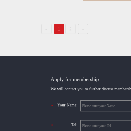
«
1
2
»
Apply for membership
We will contact you to further discuss membersh
Your Name:
*
Tel:
*