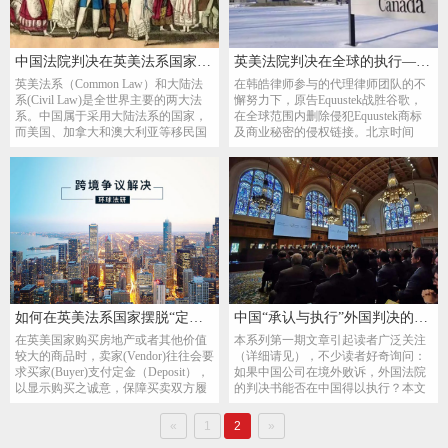
中国法院判决在英美法系国家的“承认与执行”——以加拿大为例
英美法院判决在全球的执行——以谷歌案为例
英美法系（Common Law）和大陆法
在韩皓律师参与的代理律师团队的不
系(Civil Law)是全世界主要的两大法
懈努力下，原告Equustek战胜谷歌，
系。中国属于采用大陆法系的国家，
在全球范围内删除侵犯Equustek商标
而美国、加拿大和澳大利亚等移民国
及商业秘密的侵权链接。北京时间
家因历史原因，大多数采用英美法
2017年6月29日上午，原告Equustek
系。因此，一些在国内负债累累、骗
Solutions Inc的律师团队激动宣布，加
钱多多的老赖们，利用两大法系的差
拿大最高法院已做出里程碑式的裁
异，移民美、加、澳后，似乎成功摆
决。加拿大最高法院9名高级法官以
脱了国内的巨额债务；在国内的债权
7：2结果维持不列颠哥伦比亚省高级
人，即使在法...
法院的一项...
如何在英美法系国家摆脱“定金陷阱”——以“房地产定金”为例
中国“承认与执行”外国判决的基本原则和发展趋势——从“互惠原则”到“国际公约”
在英美国家购买房地产或者其他价值
本系列第一期文章引起读者广泛关注
较大的商品时，卖家(Vendor)往往会要
（详细请见），不少读者好奇询问：
求买家(Buyer)支付定金（Deposit），
如果中国公司在境外败诉，外国法院
以显示购买之诚意，保障买卖双方履
的判决书能否在中国得以执行？本文
行合约。国外的定金制度最早起源于
将结合相关案例，对外国判决书在中
用于保障合约之履行。英美法系国家
国“承认与执行”的基本原则以及发展
«
1
2
»
的定金制度最早起源于“罗马法”，当
趋势做一个探讨。 纵观世界各国,互惠