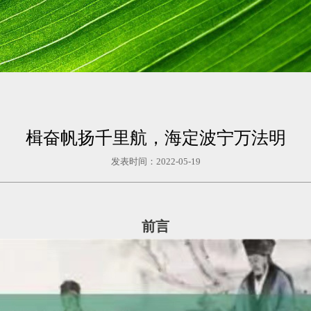
楫奋帆扬千里航，海定波宁万法明
发表时间：2022-05-19
前言